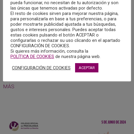
MODELO DE INTERVENCIÓN EN SALUD MENTAL
pueda funcionar, no necesitan de tu autorización y son
ANTE GRANDES CATÁSTROFES Y EMERGENCIAS
las únicas que tenemos activadas por defecto.
CLIMÁTICAS
El resto de cookies sirven para mejorar nuestra página,
para personalizarla en base a tus preferencias, o para
17/12/2024
poder mostrarte publicidad ajustada a tus búsquedas,
gustos e intereses personales. Puedes aceptar todas
Según podemos leer en la publicación digital Redacción
estas cookies pulsando el botón ACEPTAR o
configurarlas o rechazar su uso clicando en el apartado
Médica, el Grupo Parlamentario Sumar registraba, el
CONFIGURACIÓN DE COOKIES.
pasado 9 de diciembre, una Proposición No de Ley (PNL)
Si quieres más información, consulta la
en el Congreso sobre desarrollo e implantación del modelo
POLÍTICA DE COOKIES
de nuestra página web.
de intervención en salud mental ante grandes catástrofes
CONFIGURACIÓN DE COOKIES
ACEPTAR
y emergencias climáticas.
MÁS