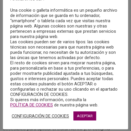
miembros de la familia. La prevalencia de depresión
Una cookie o galleta informática es un pequeño archivo
(mayor o menor) se sitúa entre el 8,5 y el 11% durante el
de información que se guarda en tu ordenador,
embarazo y entre el 6,5 y el 12,9% durante el primer año
“smartphone” o tableta cada vez que visitas nuestra
tras el nacimiento del bebé. Podríamos decir que es una
página web. Algunas cookies son nuestras y otras
pertenecen a empresas externas que prestan servicios
de las complicaciones más frecuentes durante esta etapa
para nuestra página web.
(Gaynes et al., 2005).
Las cookies pueden ser de varios tipos: las cookies
técnicas son necesarias para que nuestra página web
pueda funcionar, no necesitan de tu autorización y son
La Psicología tiene mucho que aportar en el tratamiento
las únicas que tenemos activadas por defecto.
de la depresión, pues existen psicoterapias eficaces que
El resto de cookies sirven para mejorar nuestra página,
para personalizarla en base a tus preferencias, o para
han demostrado sus buenos resultados tanto a nivel
poder mostrarte publicidad ajustada a tus búsquedas,
científico como en la práctica clínica. Aun así, nos
gustos e intereses personales. Puedes aceptar todas
estas cookies pulsando el botón ACEPTAR o
encontramos con el obstáculo de la accesibilidad a estas
configurarlas o rechazar su uso clicando en el apartado
terapias, pues la mayoría de las personas con depresión
CONFIGURACIÓN DE COOKIES.
que proceden de países con ingresos bajos o medios no
Si quieres más información, consulta la
POLÍTICA DE COOKIES
de nuestra página web.
reciben ningún tratamiento. Entre las posibles causas,
además de la falta de recursos, existen limitaciones en la
CONFIGURACIÓN DE COOKIES
ACEPTAR
cantidad de profesionales sanitarios capacitados y
accesibles para aplicar el tratamiento y, el estigma