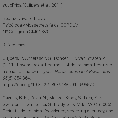
subclínica (Cuijpers et al., 2011).
Beatriz Navarro Bravo
Psicóloga y vicesecretaria del COPCLM
Nº Colegiada CM01789
Referencias
Cuijpers, P., Andersson, G., Donker, T., & van Straten, A.
(2011). Psychological treatment of depression: Results of
a series of meta-analyses.
Nordic Journal of Psychiatry
,
65
(6), 354-364.
https://doi.org/10.3109/08039488.2011.596570
Gaynes, B. N., Gavin, N., Meltzer-Brody, S., Lohr, K. N.,
Swinson, T., Gartlehner, G., Brody, S., & Miller, W. C. (2005).
Perinatal depression: Prevalence, screening accuracy, and
screening outcomes.
Evidence Report/Technology