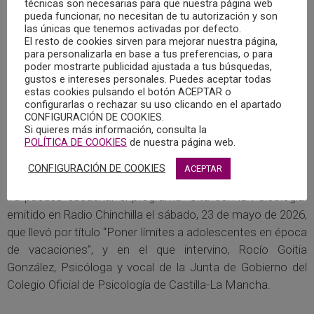
técnicas son necesarias para que nuestra página web
pueda funcionar, no necesitan de tu autorización y son
las únicas que tenemos activadas por defecto.
El resto de cookies sirven para mejorar nuestra página,
para personalizarla en base a tus preferencias, o para
poder mostrarte publicidad ajustada a tus búsquedas,
gustos e intereses personales. Puedes aceptar todas
estas cookies pulsando el botón ACEPTAR o
configurarlas o rechazar su uso clicando en el apartado
CONFIGURACIÓN DE COOKIES.
23/05/2026 – CITA CON LA PSICOLOGÍA EN
Si quieres más información, consulta la
RADIO CHINCHILLA: “PONER LÍMITES A
POLÍTICA DE COOKIES
de nuestra página web.
ADOLESCENTES EN ÉPOCA DE VACACIONES”
27/05/2026
CONFIGURACIÓN DE COOKIES
ACEPTAR
Ya puedes escuchar el programa “Cita con la Psicología”
emitido en Radio Chinchilla el sábado, 23 de mayo de 2026,
que llevó por título “Poner límites a adolescentes en época
de vacaciones”, y en el que intervino, Rocío Goitia
González, Psicóloga y vocal de la Junta de Gobierno del
Colegio Oficial de Psicología de Castilla-La Mancha.