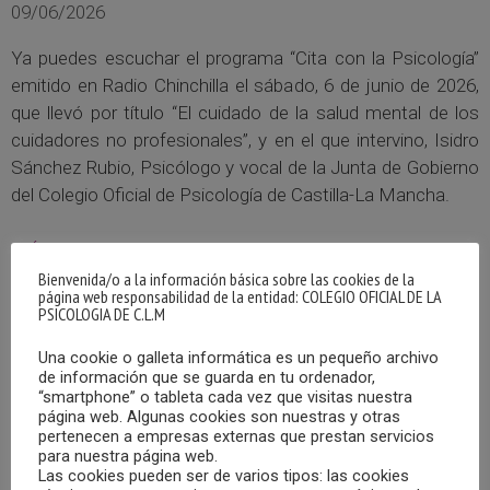
09/06/2026
Ya puedes escuchar el programa “Cita con la Psicología”
emitido en Radio Chinchilla el sábado, 6 de junio de 2026,
que llevó por título “El cuidado de la salud mental de los
cuidadores no profesionales”, y en el que intervino, Isidro
Sánchez Rubio, Psicólogo y vocal de la Junta de Gobierno
del Colegio Oficial de Psicología de Castilla-La Mancha.
MÁS
Bienvenida/o a la información básica sobre las cookies de la
página web responsabilidad de la entidad: COLEGIO OFICIAL DE LA
PSICOLOGIA DE C.L.M
Una cookie o galleta informática es un pequeño archivo
de información que se guarda en tu ordenador,
“smartphone” o tableta cada vez que visitas nuestra
página web. Algunas cookies son nuestras y otras
pertenecen a empresas externas que prestan servicios
para nuestra página web.
Las cookies pueden ser de varios tipos: las cookies