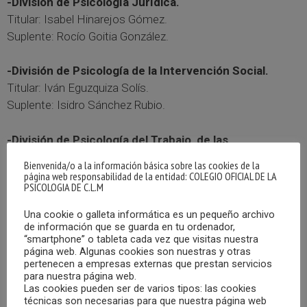
-División de Psicología Jurídica.
Titular: Isabel Hinarejos Gómez.
Suplente: Rocío Goitia González.
-División de Psicología de la Intervención Social.
Titular: Iván Eguzquiza Solís.
Suplente: Isidro Sánchez Rubio.
-División de Psicología del Trabajo, de las
Organizaciones y los RRHH.
Bienvenida/o a la información básica sobre las cookies de la
Titular: Catalina Fuster Bennasar.
página web responsabilidad de la entidad: COLEGIO OFICIAL DE LA
PSICOLOGIA DE C.L.M
Suplente: Reyes Massó Castillo.
Una cookie o galleta informática es un pequeño archivo
-División de Psicoterapia.
de información que se guarda en tu ordenador,
“smartphone” o tableta cada vez que visitas nuestra
Titular: Olga Moraga Amaya.
página web. Algunas cookies son nuestras y otras
Suplente: María del Mar Aguilar Uceda.
pertenecen a empresas externas que prestan servicios
para nuestra página web.
Las cookies pueden ser de varios tipos: las cookies
-División de Psicología de la Salud.
técnicas son necesarias para que nuestra página web