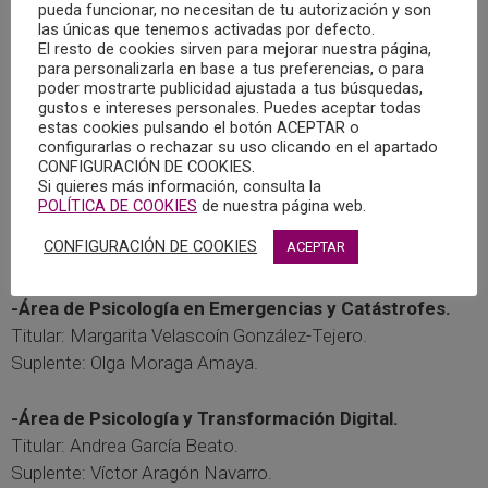
Titular: Darío Nuño Díaz Méndez.
pueda funcionar, no necesitan de tu autorización y son
las únicas que tenemos activadas por defecto.
Suplente: Rocío Goitia González.
El resto de cookies sirven para mejorar nuestra página,
para personalizarla en base a tus preferencias, o para
poder mostrarte publicidad ajustada a tus búsquedas,
-División de Neuropsicología Clínica.
gustos e intereses personales. Puedes aceptar todas
Titular: Víctor Aragón Navarro.
estas cookies pulsando el botón ACEPTAR o
Suplente: Rocío Goitia González.
configurarlas o rechazar su uso clicando en el apartado
CONFIGURACIÓN DE COOKIES.
Si quieres más información, consulta la
-Área de Psicología e Igualdad de Género.
POLÍTICA DE COOKIES
de nuestra página web.
Titular: Olga Moraga Amaya.
CONFIGURACIÓN DE COOKIES
ACEPTAR
Suplente: Isabel Hinarejos Gómez.
-Área de Psicología en Emergencias y Catástrofes.
Titular: Margarita Velascoín González-Tejero.
Suplente: Olga Moraga Amaya.
-Área de Psicología y Transformación Digital.
Titular: Andrea García Beato.
Suplente: Víctor Aragón Navarro.