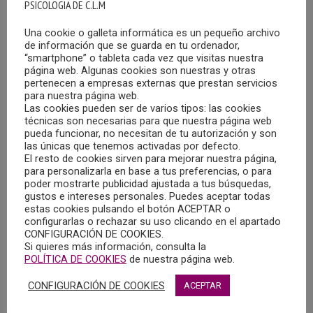
PSICOLOGIA DE C.L.M
Anales de Psicología. Vol. 39 Núm. 1 (2023): Enero – Abril
Una cookie o galleta informática es un pequeño archivo
de información que se guarda en tu ordenador,
“smartphone” o tableta cada vez que visitas nuestra
Anales de Psicología. Vol. 38 Núm. 2 (2022): Mayo –
página web. Algunas cookies son nuestras y otras
pertenecen a empresas externas que prestan servicios
Septiembre.
para nuestra página web.
Las cookies pueden ser de varios tipos: las cookies
Anales de Psicología. Vol. 37 Núm. 3 (2021
)
: Octubre –
técnicas son necesarias para que nuestra página web
pueda funcionar, no necesitan de tu autorización y son
Diciembre.
las únicas que tenemos activadas por defecto.
El resto de cookies sirven para mejorar nuestra página,
para personalizarla en base a tus preferencias, o para
Anales de Psicología. Vol. 37 Núm. 2 (2021): Mayo –
poder mostrarte publicidad ajustada a tus búsquedas,
Septiembre.
gustos e intereses personales. Puedes aceptar todas
estas cookies pulsando el botón ACEPTAR o
configurarlas o rechazar su uso clicando en el apartado
Volumen 6, Número 3 (septiembre 2019) de la Revista de
CONFIGURACIÓN DE COOKIES.
Psicología Clínica con Niños y Adolescentes
Si quieres más información, consulta la
POLÍTICA DE COOKIES
de nuestra página web.
Psicothema – Síntomas parentales de trastornos de la
CONFIGURACIÓN DE COOKIES
ACEPTAR
conducta alimentaria en distintos diagnósticos clínicos