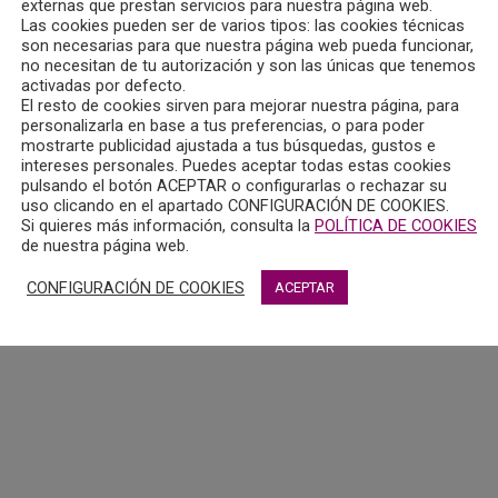
externas que prestan servicios para nuestra página web.
Las cookies pueden ser de varios tipos: las cookies técnicas
son necesarias para que nuestra página web pueda funcionar,
no necesitan de tu autorización y son las únicas que tenemos
activadas por defecto.
El resto de cookies sirven para mejorar nuestra página, para
personalizarla en base a tus preferencias, o para poder
mostrarte publicidad ajustada a tus búsquedas, gustos e
RÁFICA
intereses personales. Puedes aceptar todas estas cookies
pulsando el botón ACEPTAR o configurarlas o rechazar su
uso clicando en el apartado CONFIGURACIÓN DE COOKIES.
Si quieres más información, consulta la
POLÍTICA DE COOKIES
de nuestra página web.
 2026
| Mantenimiento
Política de privacidad
Compromiso con la
CONFIGURACIÓN DE COOKIES
ACEPTAR
Politica Seguridad de la Información