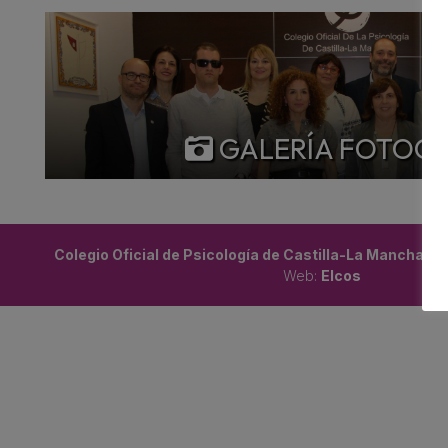
GALERÍA FOTOG
Colegio Oficial de Psicología de Castilla-La Mancha ©
Web:
Elcos