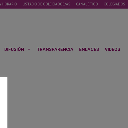
Y HORARIO
LISTADO DE COLEGIADOS/AS
CANAL ÉTICO
COLEGIADOS
DIFUSIÓN
TRANSPARENCIA
ENLACES
VIDEOS