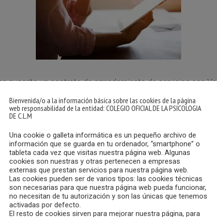
ha ha suscrito un contrato de arrendamiento de servicios con 
 los colegiados y todas las colegiadas realizar la Telepsicolog
Bienvenida/o a la información básica sobre las cookies de la página
web responsabilidad de la entidad: COLEGIO OFICIAL DE LA PSICOLOGIA
DE C.L.M
sponer de salas individuales y grupales, que van a permitir real
Una cookie o galleta informática es un pequeño archivo de
información que se guarda en tu ordenador, “smartphone” o
tableta cada vez que visitas nuestra página web. Algunas
cookies son nuestras y otras pertenecen a empresas
a Psicología autonómicos que ya disponen de ella, y que han
externas que prestan servicios para nuestra página web.
Las cookies pueden ser de varios tipos: las cookies técnicas
son necesarias para que nuestra página web pueda funcionar,
ión de datos y de cumplimiento del Código Deontológico y empe
no necesitan de tu autorización y son las únicas que tenemos
activadas por defecto.
El resto de cookies sirven para mejorar nuestra página, para