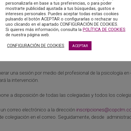
personalizarla en base a tus preferencias, o para poder
 es decir, la información pasa por el sistema de una forma c
mostrarte publicidad ajustada a tus búsquedas, gustos e
intereses personales. Puedes aceptar todas estas cookies
pulsando el botón ACEPTAR o configurarlas o rechazar su
uso clicando en el apartado CONFIGURACIÓN DE COOKIES.
.
Si quieres más información, consulta la
POLÍTICA DE COOKIES
de nuestra página web.
bio y que esta pandemia ha generado una necesidad a la qu
CONFIGURACIÓN DE COOKIES
ACEPTAR
gio oficial de la Psicología de Castilla-La Mancha, tratamos de
rar una sesión por medio del profesional de la psicología en c
rá la intervención.
 pone a disposición de todas las colegiadas y todos los colegi
 un correo electrónico a la dirección
inscripciones@copclm.
 colegiación en el correo. Seguidamente, desde administración,