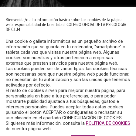
Bienvenida/o a la información básica sobre las cookies de la página
web responsabilidad de la entidad: COLEGIO OFICIAL DE LA PSICOLOGIA
DE C.L.M
Una cookie o galleta informática es un pequeño archivo de
información que se guarda en tu ordenador, “smartphone” o
tableta cada vez que visitas nuestra página web. Algunas
cookies son nuestras y otras pertenecen a empresas
externas que prestan servicios para nuestra página web.
Las cookies pueden ser de varios tipos: las cookies técnicas
son necesarias para que nuestra página web pueda funcionar,
no necesitan de tu autorización y son las únicas que tenemos
activadas por defecto.
El resto de cookies sirven para mejorar nuestra página, para
personalizarla en base a tus preferencias, o para poder
mostrarte publicidad ajustada a tus búsquedas, gustos e
intereses personales. Puedes aceptar todas estas cookies
pulsando el botón ACEPTAR o configurarlas o rechazar su
uso clicando en el apartado CONFIGURACIÓN DE COOKIES.
emitido en Radio Chinchilla el sábado, 1 de marzo de 2025, que
Si quieres más información, consulta la
POLÍTICA DE COOKIES
de nuestra página web.
sicóloga y vocal de la Junta de Gobierno del Colegio Oficial de