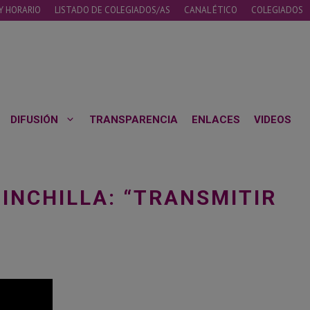
Y HORARIO
LISTADO DE COLEGIADOS/AS
CANAL ÉTICO
COLEGIADOS
DIFUSIÓN
TRANSPARENCIA
ENLACES
VIDEOS
HINCHILLA: “TRANSMITIR