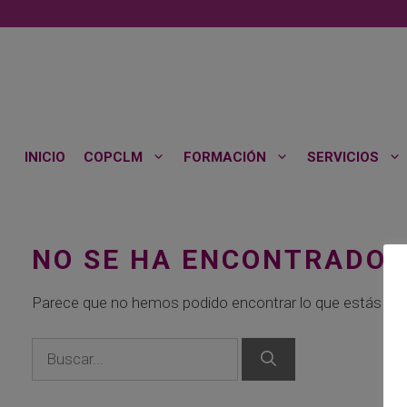
Saltar
al
contenido
INICIO
COPCLM
FORMACIÓN
SERVICIOS
NO SE HA ENCONTRADO 
Parece que no hemos podido encontrar lo que estás bu
Buscar: