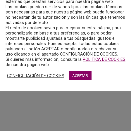
externas que prestan servicios para nuestra página web.
Las cookies pueden ser de varios tipos: las cookies técnicas
son necesarias para que nuestra página web pueda funcionar,
no necesitan de tu autorización y son las únicas que tenemos
activadas por defecto.
El resto de cookies sirven para mejorar nuestra página, para
personalizarla en base a tus preferencias, o para poder
RÁFICA
mostrarte publicidad ajustada a tus búsquedas, gustos e
intereses personales. Puedes aceptar todas estas cookies
pulsando el botón ACEPTAR o configurarlas o rechazar su
uso clicando en el apartado CONFIGURACIÓN DE COOKIES.
Si quieres más información, consulta la
POLÍTICA DE COOKIES
de nuestra página web.
 2026
| Mantenimiento
Política de privacidad
Compromiso con la
CONFIGURACIÓN DE COOKIES
ACEPTAR
Politica Seguridad de la Información