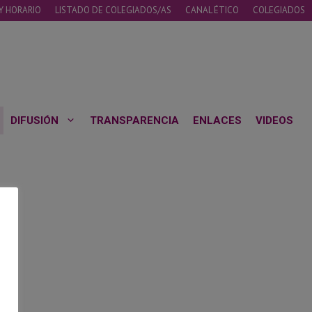
Y HORARIO
LISTADO DE COLEGIADOS/AS
CANAL ÉTICO
COLEGIADOS
DIFUSIÓN
TRANSPARENCIA
ENLACES
VIDEOS