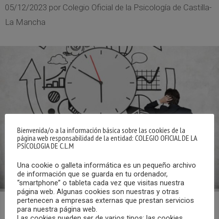
05/12/2023
por
Colegio Oficial de la Psicología de Castilla-
La Mancha
Bienvenida/o a la información básica sobre las cookies de la
página web responsabilidad de la entidad: COLEGIO OFICIAL DE LA
PSICOLOGIA DE C.L.M
Una cookie o galleta informática es un pequeño archivo
de información que se guarda en tu ordenador,
“smartphone” o tableta cada vez que visitas nuestra
página web. Algunas cookies son nuestras y otras
pertenecen a empresas externas que prestan servicios
para nuestra página web.
Ya puedes escuchar el programa “Cita con la Psicología”
Las cookies pueden ser de varios tipos: las cookies