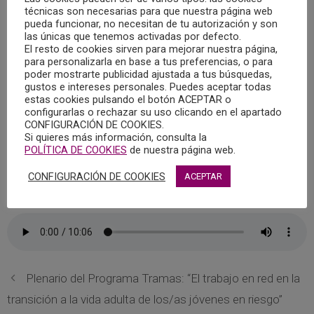
emitido en Radio Chinchilla el sábado, 2 de diciembre de
técnicas son necesarias para que nuestra página web
pueda funcionar, no necesitan de tu autorización y son
2023, que llevó por título “Gestión del tiempo libre: cuando
las únicas que tenemos activadas por defecto.
cuesta desconectar”, y en el que intervino, Catalina Fuster
El resto de cookies sirven para mejorar nuestra página,
para personalizarla en base a tus preferencias, o para
Bennasar , Psicóloga colegiada en el Colegio Oficial de la
poder mostrarte publicidad ajustada a tus búsquedas,
Psicología de Castilla-La Mancha.
gustos e intereses personales. Puedes aceptar todas
estas cookies pulsando el botón ACEPTAR o
configurarlas o rechazar su uso clicando en el apartado
El Colegio Oficial de la Psicología de Castilla-La Mancha
CONFIGURACIÓN DE COOKIES.
colabora con Radio Chinchilla en el magazine “Quiero estar
Si quieres más información, consulta la
POLÍTICA DE COOKIES
de nuestra página web.
contigo” donde cada semana se abordan temáticas y
contenidos psicológicos dentro del espacio “Cita con la
CONFIGURACIÓN DE COOKIES
ACEPTAR
Psicología”.
Plenario del Programa Tramas: “El trabajo en red en la
transición a la vida adulta de los/as jóvenes en riesgo”