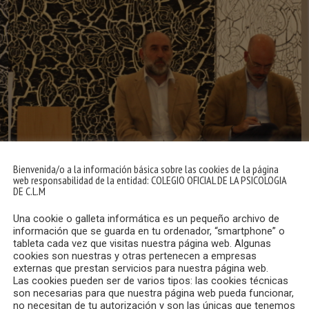
Bienvenida/o a la información básica sobre las cookies de la página
web responsabilidad de la entidad: COLEGIO OFICIAL DE LA PSICOLOGIA
DE C.L.M
Una cookie o galleta informática es un pequeño archivo de
información que se guarda en tu ordenador, “smartphone” o
tableta cada vez que visitas nuestra página web. Algunas
cookies son nuestras y otras pertenecen a empresas
externas que prestan servicios para nuestra página web.
Las cookies pueden ser de varios tipos: las cookies técnicas
son necesarias para que nuestra página web pueda funcionar,
no necesitan de tu autorización y son las únicas que tenemos