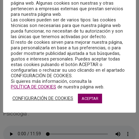
página web. Algunas cookies son nuestras y otras
pertenecen a empresas externas que prestan servicios
para nuestra página web.
Las cookies pueden ser de varios tipos: las cookies
Ya puedes escuchar el programa “Cita con la Psicología”
técnicas son necesarias para que nuestra página web
emitido en Radio Chinchilla el sábado, 8 de octubre de
pueda funcionar, no necesitan de tu autorización y son
2022, que llevó por título “Recomendaciones para mejorar
las únicas que tenemos activadas por defecto.
El resto de cookies sirven para mejorar nuestra página,
la comunicación con los demás (asertividad y empatía)”, y
para personalizarla en base a tus preferencias, o para
en el que intervino, Catalina Fuster Bennasar, Psicóloga y
poder mostrarte publicidad ajustada a tus búsquedas,
gustos e intereses personales. Puedes aceptar todas
miembro de la Junta de Gobierno del Colegio Oficial de la
estas cookies pulsando el botón ACEPTAR o
Psicología de Castilla-La Mancha.
configurarlas o rechazar su uso clicando en el apartado
CONFIGURACIÓN DE COOKIES.
Si quieres más información, consulta la
El Colegio Oficial de la Psicología de Castilla-La Mancha
POLÍTICA DE COOKIES
de nuestra página web.
colabora con Radio Chinchilla en el magazine “Quiero estar
contigo” donde cada semana se abordan temáticas y
CONFIGURACIÓN DE COOKIES
ACEPTAR
contenidos psicológicos dentro del espacio “Cita con la
Psicología”.