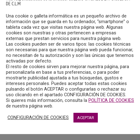
DE C.L.M
Una cookie o galleta informática es un pequeño archivo de
información que se guarda en tu ordenador, “smartphone” o
tableta cada vez que visitas nuestra página web. Algunas
cookies son nuestras y otras pertenecen a empresas
externas que prestan servicios para nuestra página web.
Las cookies pueden ser de varios tipos: las cookies técnicas
son necesarias para que nuestra página web pueda funcionar,
no necesitan de tu autorización y son las únicas que tenemos
activadas por defecto.
El resto de cookies sirven para mejorar nuestra página, para
emitido en Radio Chinchilla el sábado, 11 de mayo de 2024, qu
personalizarla en base a tus preferencias, o para poder
mostrarte publicidad ajustada a tus búsquedas, gustos e
cal de la Junta de Gobierno del Colegio Oficial de Psicología d
intereses personales. Puedes aceptar todas estas cookies
pulsando el botón ACEPTAR o configurarlas o rechazar su
uso clicando en el apartado CONFIGURACIÓN DE COOKIES.
colabora con Radio Chinchilla en el magazine “Quiero estar c
Si quieres más información, consulta la
POLÍTICA DE COOKIES
sicología”.
de nuestra página web.
CONFIGURACIÓN DE COOKIES
ACEPTAR