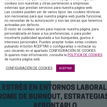
ción 2022-2023 del Colegio Oficial de la Psicología de Castil
cookies son nuestras y otras pertenecen a empresas
és en entornos laborales. Síndrome de Burnout, estrategias par
externas que prestan servicios para nuestra página web.
Las cookies pueden ser de varios tipos: las cookies técnicas
son necesarias para que nuestra página web pueda funcionar,
ay que llevarlas a cabo a través de la dirección de correo elect
no necesitan de tu autorización y son las únicas que tenemos
activadas por defecto.
El resto de cookies sirven para mejorar nuestra página, para
personalizarla en base a tus preferencias, o para poder
mostrarte publicidad ajustada a tus búsquedas, gustos e
intereses personales. Puedes aceptar todas estas cookies
pulsando el botón ACEPTAR o configurarlas o rechazar su
uso clicando en el apartado CONFIGURACIÓN DE COOKIES.
Si quieres más información, consulta la
POLÍTICA DE COOKIES
de nuestra página web.
CONFIGURACIÓN DE COOKIES
ACEPTAR