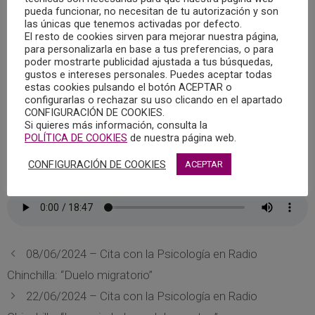
que llevó por título “Como afrontar el dolor crónico”, y en el
pueda funcionar, no necesitan de tu autorización y son
que intervino, Ana Belén Jiménez García, Psicóloga y vocal
las únicas que tenemos activadas por defecto.
El resto de cookies sirven para mejorar nuestra página,
de la Junta de Gobierno del Colegio Oficial de Psicología de
para personalizarla en base a tus preferencias, o para
Castilla-La Mancha.
poder mostrarte publicidad ajustada a tus búsquedas,
gustos e intereses personales. Puedes aceptar todas
estas cookies pulsando el botón ACEPTAR o
El Colegio Oficial de Psicología de Castilla-La Mancha
configurarlas o rechazar su uso clicando en el apartado
colabora con Radio Chinchilla en el magazine “Quiero estar
CONFIGURACIÓN DE COOKIES.
Si quieres más información, consulta la
contigo” donde cada semana se abordan temáticas y
POLÍTICA DE COOKIES
de nuestra página web.
contenidos psicológicos dentro del espacio “Cita con la
Psicología”.
CONFIGURACIÓN DE COOKIES
ACEPTAR
08/06/2024 – Cita con la Psicología en Radio
Chinchilla: “Duelo migratorio”
22/06/2024 – Cita con la Psicología en Radio