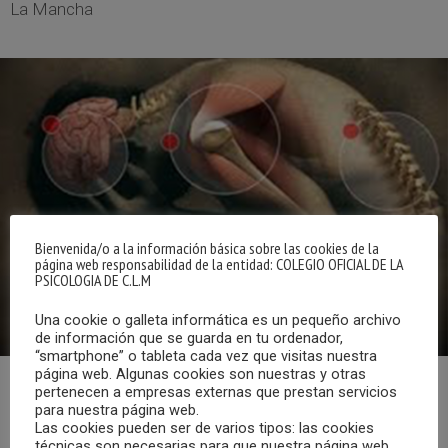
La Mancha
Bienvenida/o a la información básica sobre las cookies de la
página web responsabilidad de la entidad: COLEGIO OFICIAL DE LA
PSICOLOGIA DE C.L.M
Una cookie o galleta informática es un pequeño archivo
de información que se guarda en tu ordenador,
“smartphone” o tableta cada vez que visitas nuestra
página web. Algunas cookies son nuestras y otras
pertenecen a empresas externas que prestan servicios
Ya puedes escuchar el programa “Cita con la Psicología”
para nuestra página web.
emitido en Radio Chinchilla el sábado, 15 de junio de 2024,
Las cookies pueden ser de varios tipos: las cookies
técnicas son necesarias para que nuestra página web