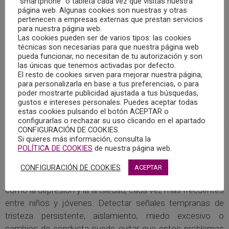
“smartphone” o tableta cada vez que visitas nuestra
página web. Algunas cookies son nuestras y otras
familiares más seguros y protectores para los menores.
pertenecen a empresas externas que prestan servicios
para nuestra página web.
Asimismo, la intervención psicológica resulta muy
Las cookies pueden ser de varios tipos: las cookies
técnicas son necesarias para que nuestra página web
importante en la prevención del consumo de drogas y
pueda funcionar, no necesitan de tu autorización y son
otras conductas de riesgo. Muchos adolescentes
las únicas que tenemos activadas por defecto.
recurren a sustancias debido a la presión social, la baja
El resto de cookies sirven para mejorar nuestra página,
para personalizarla en base a tus preferencias, o para
autoestima o dificultades emocionales. El
poder mostrarte publicidad ajustada a tus búsquedas,
acompañamiento psicológico permite fortalecer la
gustos e intereses personales. Puedes aceptar todas
estas cookies pulsando el botón ACEPTAR o
capacidad de tomar decisiones responsables, optimizar
configurarlas o rechazar su uso clicando en el apartado
su independencia, mejorar la autoestima y desarrollar
CONFIGURACIÓN DE COOKIES.
habilidades para enfrentar problemas sin recurrir a hábitos
Si quieres más información, consulta la
POLÍTICA DE COOKIES
de nuestra página web.
perjudiciales.
CONFIGURACIÓN DE COOKIES
ACEPTAR
La psicología también contribuye a prevenir trastornos
como la depresión y la ansiedad, cada vez más frecuentes
entre niños y jóvenes. Detectar señales tempranas de
tristeza persistente, aislamiento, miedo excesivo o
cambios de conducta puede evitar que estos problemas