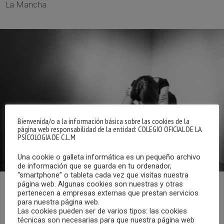
La Mancha
Bienvenida/o a la información básica sobre las cookies de la
página web responsabilidad de la entidad: COLEGIO OFICIAL DE LA
PSICOLOGIA DE C.L.M
Una cookie o galleta informática es un pequeño archivo
de información que se guarda en tu ordenador,
“smartphone” o tableta cada vez que visitas nuestra
página web. Algunas cookies son nuestras y otras
pertenecen a empresas externas que prestan servicios
Ya puedes escuchar el programa “Cita con la Psicología”
para nuestra página web.
emitido en Radio Chinchilla el sábado, 16 de octubre de
Las cookies pueden ser de varios tipos: las cookies
2021, que llevó por título “Día Europeo de la Depresión”, y
técnicas son necesarias para que nuestra página web