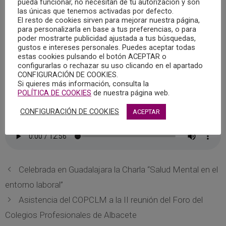
2024, que llevó por título “Interferencias parentales”, y en el
pueda funcionar, no necesitan de tu autorización y son
las únicas que tenemos activadas por defecto.
que intervino, Dolores Puentes Parra, Psicóloga colegiada
El resto de cookies sirven para mejorar nuestra página,
en el Colegio Oficial de Psicología de Castilla-La Mancha.
para personalizarla en base a tus preferencias, o para
poder mostrarte publicidad ajustada a tus búsquedas,
gustos e intereses personales. Puedes aceptar todas
El Colegio Oficial de Psicología de Castilla-La Mancha
estas cookies pulsando el botón ACEPTAR o
colabora con Radio Chinchilla en el magazine “Quiero estar
configurarlas o rechazar su uso clicando en el apartado
CONFIGURACIÓN DE COOKIES.
contigo” donde cada semana se abordan temáticas y
Si quieres más información, consulta la
contenidos psicológicos dentro del espacio “Cita con la
POLÍTICA DE COOKIES
de nuestra página web.
Psicología”.
CONFIGURACIÓN DE COOKIES
ACEPTAR
Celebrada en Guadalajara la Charla “Salud Mental en el
entorno laboral”
Asistencia del COPCLM a la II reunión del Foro del
Colegios Profesionales de Albacete