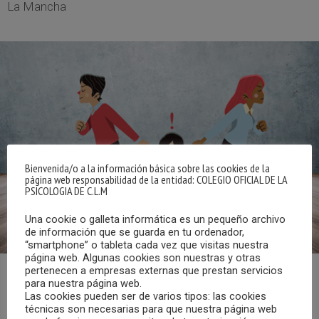
La Mancha
Bienvenida/o a la información básica sobre las cookies de la
página web responsabilidad de la entidad: COLEGIO OFICIAL DE LA
PSICOLOGIA DE C.L.M
Una cookie o galleta informática es un pequeño archivo
de información que se guarda en tu ordenador,
“smartphone” o tableta cada vez que visitas nuestra
página web. Algunas cookies son nuestras y otras
pertenecen a empresas externas que prestan servicios
para nuestra página web.
Ya puedes escuchar el programa “Cita con la Psicología”
Las cookies pueden ser de varios tipos: las cookies
emitido en Radio Chinchilla el sábado, 19 de octubre de
técnicas son necesarias para que nuestra página web