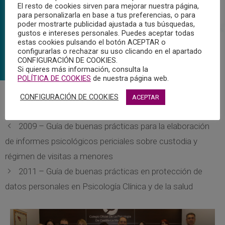
El resto de cookies sirven para mejorar nuestra página,
para personalizarla en base a tus preferencias, o para
poder mostrarte publicidad ajustada a tus búsquedas,
gustos e intereses personales. Puedes aceptar todas
estas cookies pulsando el botón ACEPTAR o
configurarlas o rechazar su uso clicando en el apartado
CONFIGURACIÓN DE COOKIES.
Si quieres más información, consulta la
POLÍTICA DE COOKIES
de nuestra página web.
CONFIGURACIÓN DE COOKIES
ACEPTAR
Pulsar para descargar.
2009 – Guía de buenas prácticas para la elaboración
de informes psicológicos periciales sobre custodia y
régimen de visitas a menores
2011 – Guía de buenas prácticas en protección de
datos personales en Psicología Clínica y de la salud