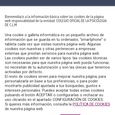
Bienvenida/o a la información básica sobre las cookies de la página
web responsabilidad de la entidad: COLEGIO OFICIAL DE LA PSICOLOGIA
DE C.L.M
Una cookie o galleta informática es un pequeño archivo de
información que se guarda en tu ordenador, “smartphone” o
tableta cada vez que visitas nuestra página web. Algunas
cookies son nuestras y otras pertenecen a empresas
externas que prestan servicios para nuestra página web.
Las cookies pueden ser de varios tipos: las cookies técnicas
son necesarias para que nuestra página web pueda funcionar,
no necesitan de tu autorización y son las únicas que tenemos
activadas por defecto.
El resto de cookies sirven para mejorar nuestra página, para
personalizarla en base a tus preferencias, o para poder
mostrarte publicidad ajustada a tus búsquedas, gustos e
intereses personales. Puedes aceptar todas estas cookies
pulsando el botón ACEPTAR o configurarlas o rechazar su
uso clicando en el apartado CONFIGURACIÓN DE COOKIES.
mitido en Radio Chinchilla el sábado, 21 de octubre de 2023, qu
Si quieres más información, consulta la
POLÍTICA DE COOKIES
de nuestra página web.
a Junta de Gobierno del Colegio Oficial de la Psicología de Ca