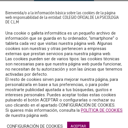
Bienvenida/o a la información básica sobre las cookies de la página
web responsabilidad de la entidad: COLEGIO OFICIAL DE LA PSICOLOGIA
DE C.L.M
Una cookie o galleta informática es un pequeño archivo de
información que se guarda en tu ordenador, “smartphone” o
tableta cada vez que visitas nuestra página web. Algunas
cookies son nuestras y otras pertenecen a empresas
externas que prestan servicios para nuestra página web.
Las cookies pueden ser de varios tipos: las cookies técnicas
son necesarias para que nuestra página web pueda funcionar,
no necesitan de tu autorización y son las únicas que tenemos
de forma online, las Jornadas Iberoamericanas de Psicología, 
activadas por defecto.
sociaciones Psicológicas (FIAP), la Federación de Psicólogos
El resto de cookies sirven para mejorar nuestra página, para
gía Iberoamericana como estrategia para enfrentar sus nuevos 
personalizarla en base a tus preferencias, o para poder
mostrarte publicidad ajustada a tus búsquedas, gustos e
intereses personales. Puedes aceptar todas estas cookies
pulsando el botón ACEPTAR o configurarlas o rechazar su
uso clicando en el apartado CONFIGURACIÓN DE COOKIES.
a iberoamericana. La estrategia para enfrentar sus nuevos reto
Si quieres más información, consulta la
POLÍTICA DE COOKIES
ación de profesionales de reconocido prestigio nacional e ibe
de nuestra página web.
rdarán temas tan importantes como la prevención de la conduc
CONFIGURACIÓN DE COOKIES
ACEPTAR
rtificación y la acreditación, o la intervención psicológica a tr