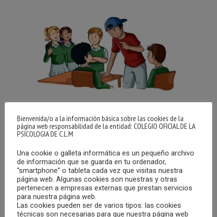
Ya puedes escuchar el programa “Cita con la Psicología”
Bienvenida/o a la información básica sobre las cookies de la
página web responsabilidad de la entidad: COLEGIO OFICIAL DE LA
emitido en Radio Chinchilla el sábado 23 de febrero, que
PSICOLOGIA DE C.L.M
llevó por título “El acoso escolar o bullying”, y en el que
intervino la Psicóloga colegiada en el COPCLM, Carmen
Una cookie o galleta informática es un pequeño archivo
de información que se guarda en tu ordenador,
Abellán.
“smartphone” o tableta cada vez que visitas nuestra
página web. Algunas cookies son nuestras y otras
pertenecen a empresas externas que prestan servicios
El Colegio Oficial de la Psicología de Castilla-La Mancha
para nuestra página web.
colabora con Radio Chinchilla en el magazine “Quiero estar
Las cookies pueden ser de varios tipos: las cookies
contigo” donde cada semana se abordan temáticas y
técnicas son necesarias para que nuestra página web