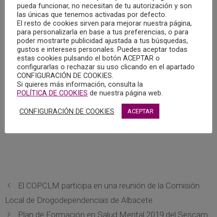
pueda funcionar, no necesitan de tu autorización y son
contenidos psicológicos dentro del espacio “Cita con la
las únicas que tenemos activadas por defecto.
Psicología”.
El resto de cookies sirven para mejorar nuestra página,
para personalizarla en base a tus preferencias, o para
poder mostrarte publicidad ajustada a tus búsquedas,
MEDIOS
gustos e intereses personales. Puedes aceptar todas
estas cookies pulsando el botón ACEPTAR o
configurarlas o rechazar su uso clicando en el apartado
CONFIGURACIÓN DE COOKIES.
Si quieres más información, consulta la
POLÍTICA DE COOKIES
de nuestra página web.
CONFIGURACIÓN DE COOKIES
ACEPTAR
El COPCLM participa en una reunión de la Comisión
Local de Drogodependencias de Albacete
Plan de Formación en Salud Mental 2019 del Sescam