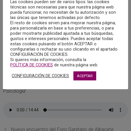
Las cookies pueden ser de varios tipos: las cookies
Ya puedes escuchar el programa “Cita con la Psicología”
técnicas son necesarias para que nuestra página web
emitido en Radio Chinchilla el sábado 23 de octubre de
pueda funcionar, no necesitan de tu autorización y son
2021, que llevó por título “La pérdida de habilidades
las únicas que tenemos activadas por defecto.
El resto de cookies sirven para mejorar nuestra página,
sociales en adolescentes después de la pandemia”, y en el
para personalizarla en base a tus preferencias, o para
que intervino, María Reyes Massó Castillo , Psicóloga y
poder mostrarte publicidad ajustada a tus búsquedas,
gustos e intereses personales. Puedes aceptar todas
miembro de la Junta de Gobierno del Colegio Oficial de la
estas cookies pulsando el botón ACEPTAR o
Psicología de Castilla-La Mancha.
configurarlas o rechazar su uso clicando en el apartado
CONFIGURACIÓN DE COOKIES.
Si quieres más información, consulta la
El Colegio Oficial de la Psicología de Castilla-La Mancha
POLÍTICA DE COOKIES
de nuestra página web.
colabora con Radio Chinchilla en el magazine “Quiero estar
CONFIGURACIÓN DE COOKIES
contigo” donde cada semana se abordan temáticas y
ACEPTAR
contenidos psicológicos dentro del espacio “Cita con la
Psicología”.
Nuevo encuentro del Foro Sanitario de Albacete