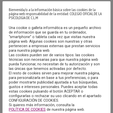
Bienvenida/o a la información básica sobre las cookies de la
página web responsabilidad de la entidad: COLEGIO OFICIAL DE LA
PSICOLOGIA DE C.L.M
Una cookie o galleta informática es un pequeño archivo
de información que se guarda en tu ordenador,
“smartphone” o tableta cada vez que visitas nuestra
página web. Algunas cookies son nuestras y otras
pertenecen a empresas externas que prestan servicios
La Red Iberoamericana de Psicología de Emergencias
para nuestra página web.
celebrará, el miércoles 29 de marzo de 2023, una webinar
Las cookies pueden ser de varios tipos: las cookies
técnicas son necesarias para que nuestra página web
bajo el título “Manejo colectivo en catástrofes con
pueda funcionar, no necesitan de tu autorización y son
múltiples fallecidos”
las únicas que tenemos activadas por defecto.
El resto de cookies sirven para mejorar nuestra página,
para personalizarla en base a tus preferencias, o para
Pulsar aquí para obtener más información.
poder mostrarte publicidad ajustada a tus búsquedas,
gustos e intereses personales. Puedes aceptar todas
Profesionales de la psicología piden más ayuda para
estas cookies pulsando el botón ACEPTAR o
configurarlas o rechazar su uso clicando en el apartado
salud mental ante el aumento de casos
CONFIGURACIÓN DE COOKIES.
Si quieres más información, consulta la
El Ayuntamiento de Albacete cede una nueva parcela
POLÍTICA DE COOKIES
de nuestra página web.