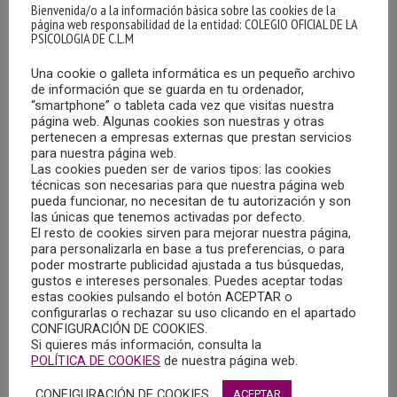
1.- ICTUS ISQUÉMICO: Los vasos sanguíneos quedan
Bienvenida/o a la información básica sobre las cookies de la
obstruidos por un trombo que se genera en un vaso del
página web responsabilidad de la entidad: COLEGIO OFICIAL DE LA
PSICOLOGIA DE C.L.M
cerebro o por un émbolo que viaja del corazón al cerebro.
En ambos casos el tapón impide el aporte de oxígeno al el
Una cookie o galleta informática es un pequeño archivo
cerebro, a través de nuestra sangre, causando daños
de información que se guarda en tu ordenador,
“smartphone” o tableta cada vez que visitas nuestra
graves en la zona afectada.
página web. Algunas cookies son nuestras y otras
pertenecen a empresas externas que prestan servicios
para nuestra página web.
2.- ICTUS HEMORRÁGICO: Aquí el vaso se rompe y la
Las cookies pueden ser de varios tipos: las cookies
sangre inunda la zona adyacente causando daños en esa
técnicas son necesarias para que nuestra página web
parte del cerebro.
pueda funcionar, no necesitan de tu autorización y son
las únicas que tenemos activadas por defecto.
El resto de cookies sirven para mejorar nuestra página,
Un ICTUS será más grave cuanta más zona del cerebro
para personalizarla en base a tus preferencias, o para
poder mostrarte publicidad ajustada a tus búsquedas,
afecte, y cuanto más tiempo dure esta falta de oxígeno.
gustos e intereses personales. Puedes aceptar todas
Por eso es tan importe llegar cuanto antes a un hospital,
estas cookies pulsando el botón ACEPTAR o
para que así se restablezca lo más rápido posible el aporte
configurarlas o rechazar su uso clicando en el apartado
CONFIGURACIÓN DE COOKIES.
de oxígeno a esa región del cerebro y, poder minimizar los
Si quieres más información, consulta la
daños.
POLÍTICA DE COOKIES
de nuestra página web.
CONFIGURACIÓN DE COOKIES
ACEPTAR