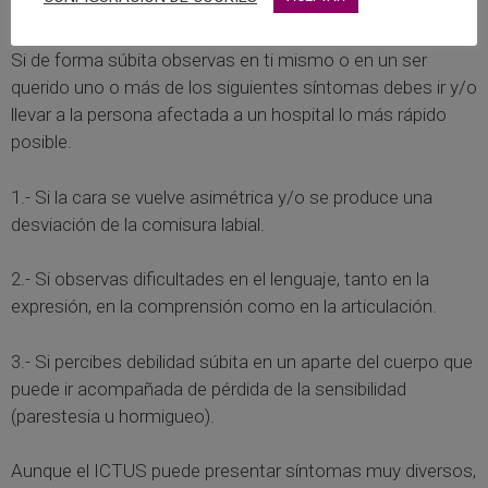
Lo que debes saber
Si de forma súbita observas en ti mismo o en un ser
querido uno o más de los siguientes síntomas debes ir y/o
llevar a la persona afectada a un hospital lo más rápido
posible.
1.- Si la cara se vuelve asimétrica y/o se produce una
desviación de la comisura labial.
2.- Si observas dificultades en el lenguaje, tanto en la
expresión, en la comprensión como en la articulación.
3.- Si percibes debilidad súbita en un aparte del cuerpo que
puede ir acompañada de pérdida de la sensibilidad
(parestesia u hormigueo).
Aunque el ICTUS puede presentar síntomas muy diversos,