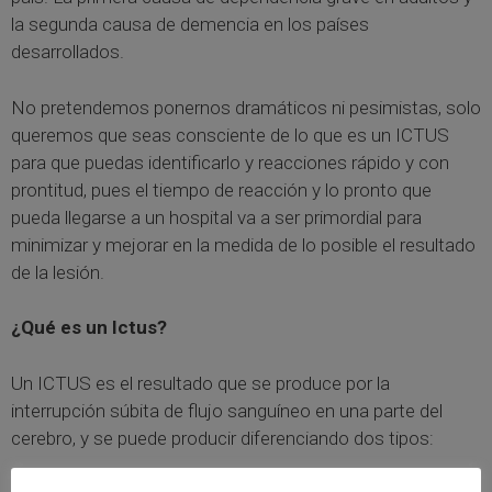
la segunda causa de demencia en los países
desarrollados.
No pretendemos ponernos dramáticos ni pesimistas, solo
queremos que seas consciente de lo que es un ICTUS
para que puedas identificarlo y reacciones rápido y con
prontitud, pues el tiempo de reacción y lo pronto que
pueda llegarse a un hospital va a ser primordial para
minimizar y mejorar en la medida de lo posible el resultado
de la lesión.
¿Qué es un Ictus?
Un ICTUS es el resultado que se produce por la
interrupción súbita de flujo sanguíneo en una parte del
cerebro, y se puede producir diferenciando dos tipos: