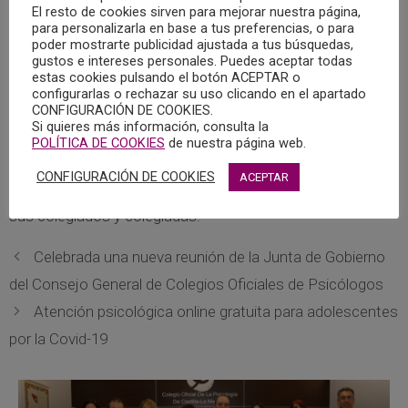
Para solicitar dicha reducción había que reunir una serie de
El resto de cookies sirven para mejorar nuestra página,
para personalizarla en base a tus preferencias, o para
requisitos y aportar determinada documentación antes del
poder mostrarte publicidad ajustada a tus búsquedas,
15 de junio de 2020
gustos e intereses personales. Puedes aceptar todas
estas cookies pulsando el botón ACEPTAR o
configurarlas o rechazar su uso clicando en el apartado
60 han sido los colegiados y colegiadas que han solicitado
CONFIGURACIÓN DE COOKIES.
la reducción de la cuota.
Si quieres más información, consulta la
POLÍTICA DE COOKIES
de nuestra página web.
Ésta, junto con otras medidas, forma parte de las
CONFIGURACIÓN DE COOKIES
ACEPTAR
acciones llevadas a cabo por el COPCLM en beneficio de
sus colegiados y colegiadas.
Celebrada una nueva reunión de la Junta de Gobierno
del Consejo General de Colegios Oficiales de Psicólogos
Atención psicológica online gratuita para adolescentes
por la Covid-19