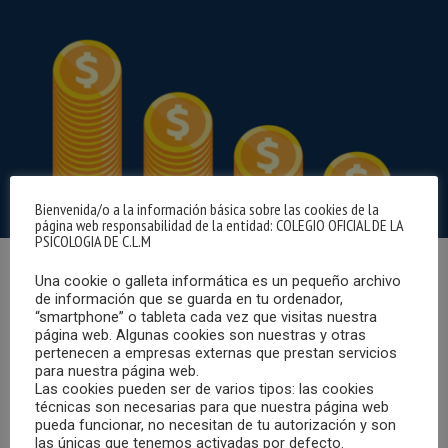
Bienvenida/o a la información básica sobre las cookies de la
página web responsabilidad de la entidad: COLEGIO OFICIAL DE LA
PSICOLOGIA DE C.L.M
Una cookie o galleta informática es un pequeño archivo
El Colegio Oficial de la Psicología de Castilla-La Mancha,
de información que se guarda en tu ordenador,
consciente del difícil momento económico que muchos
“smartphone” o tableta cada vez que visitas nuestra
profesionales de la Psicología han atravesado durante los
página web. Algunas cookies son nuestras y otras
pertenecen a empresas externas que prestan servicios
meses de confinamiento, decidía llevar a cabo una
para nuestra página web.
reducción de la cuota colegial, en la remesa del segundo
Las cookies pueden ser de varios tipos: las cookies
técnicas son necesarias para que nuestra página web
semestre, equivalente a dos meses de cuota.
pueda funcionar, no necesitan de tu autorización y son
las únicas que tenemos activadas por defecto.