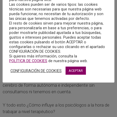
Las cookies pueden ser de varios tipos: las cookies
Así creen ahora los neurocientíficos que funciona el
técnicas son necesarias para que nuestra página web
cerebro según ellos, no se ha creado para pensar. Esta es
pueda funcionar, no necesitan de tu autorización y son
las únicas que tenemos activadas por defecto.
una función más que él realiza, pero no es su fin ni su
El resto de cookies sirven para mejorar nuestra página,
cometido.
para personalizarla en base a tus preferencias, o para
poder mostrarte publicidad ajustada a tus búsquedas,
gustos e intereses personales. Puedes aceptar todas
Como ya explicamos al principio, el cerebro ha sido creado
estas cookies pulsando el botón ACEPTAR o
para la adaptación y la supervivencia, entonces y desde
configurarlas o rechazar su uso clicando en el apartado
CONFIGURACIÓN DE COOKIES.
esta perspectiva, nosotros estamos en el cerebro, pero
Si quieres más información, consulta la
no somos nuestro cerebro. Aunque conviviremos con él
POLÍTICA DE COOKIES
de nuestra página web.
durante toda nuestra vida pues somos parte suya de
CONFIGURACIÓN DE COOKIES
ACEPTAR
forma indisoluble. La mayoría de las decisiones que
tomamos, no las tomamos nosotros, lo hace nuestro
cerebro de forma autónoma e independiente sin
consultarnos ni tenernos en cuenta.
Y todo esto ¿Cómo influye a los psicólogos a la hora de
trabajar a nivel terapéutico?