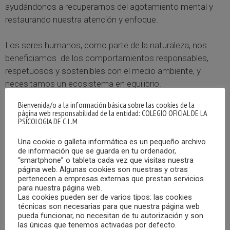
ayudándonos a recuperarnos del agotamiento mental y
restaurando nuestra atención y enfoque.
Los seres humanos, como parte de la naturaleza, nos
beneficiamos de los comportamientos responsables,
respetuosos y sostenibles con el medio ambiente, y
necesitamos un ecosistema en equilibrio.
Bienvenida/o a la información básica sobre las cookies de la
Uno de los campos de la Psicología es la denominada
página web responsabilidad de la entidad: COLEGIO OFICIAL DE LA
PSICOLOGIA DE C.L.M
Psicología Ambiental, que se ocupa de analizar, tanto los
efectos del ambiente sobre la conducta, como aquellos
Una cookie o galleta informática es un pequeño archivo
otros producidos por la conducta sobre el ambiente. Con
de información que se guarda en tu ordenador,
“smartphone” o tableta cada vez que visitas nuestra
este término se quiere hacer hincapié en una concepción
página web. Algunas cookies son nuestras y otras
del ambiente tanto física como social.
pertenecen a empresas externas que prestan servicios
para nuestra página web.
Las cookies pueden ser de varios tipos: las cookies
la Psicología Ambiental analiza las creencias y las
técnicas son necesarias para que nuestra página web
actitudes de las personas hacia las cuestiones
pueda funcionar, no necesitan de tu autorización y son
las únicas que tenemos activadas por defecto.
ambientales, -la preocupación ambiental- y su relación con