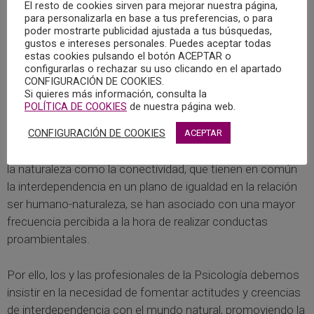
El resto de cookies sirven para mejorar nuestra página,
la naturaleza, encontrando distintas tipologías: desde
para personalizarla en base a tus preferencias, o para
personas que expresan un cierto grado de apatía; hasta
poder mostrarte publicidad ajustada a tus búsquedas,
gustos e intereses personales. Puedes aceptar todas
aquéllas que manifiestan una unión trascendental con el
estas cookies pulsando el botón ACEPTAR o
mundo natural (afinidad emocional); pasando por
configurarlas o rechazar su uso clicando en el apartado
posiciones menos extremas como valorar la naturaleza
CONFIGURACIÓN DE COOKIES.
Si quieres más información, consulta la
por su contribución a la calidad de vida humana
POLÍTICA DE COOKIES
de nuestra página web.
(antropocentrismo) o considerar su valor intrínseco y
CONFIGURACIÓN DE COOKIES
contemplar al ser humano como una parte de la
ACEPTAR
naturaleza (conectividad). Tanto la afinidad emocional con
la naturaleza como la conectividad, que tienen en común
la interdependencia en un plano de igualdad en la relación
ser humano-naturaleza, se han asociado con una mayor
frecuencia percibida a la hora de realizar conductas
proambientales.
Por ello, los y las profesionales de la Psicología debemos
insistir en la necesidad de fomentar actitudes y creencias
de interdependencia con el mundo natural, promoviendo la