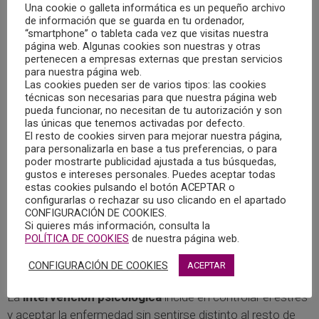
Una cookie o galleta informática es un pequeño archivo
negativamente en la familia, en las relaciones sociales y
de información que se guarda en tu ordenador,
laborales.
“smartphone” o tableta cada vez que visitas nuestra
página web. Algunas cookies son nuestras y otras
pertenecen a empresas externas que prestan servicios
La enfermedad suele aparecer de forma abrupta en la
para nuestra página web.
adolescencia o edad adulta, con frecuencia acompañado
Las cookies pueden ser de varios tipos: las cookies
técnicas son necesarias para que nuestra página web
de un factor estresante ambiental. En algunos casos se
pueda funcionar, no necesitan de tu autorización y son
asocian recaídas con un patrón estacional, episodios
las únicas que tenemos activadas por defecto.
depresivos en primavera, maníacos en verano y
El resto de cookies sirven para mejorar nuestra página,
para personalizarla en base a tus preferencias, o para
depresivos en otoño e invierno. Una mala evolución viene
poder mostrarte publicidad ajustada a tus búsquedas,
asociada al mal cumplimiento del tratamiento, consumo
gustos e intereses personales. Puedes aceptar todas
estas cookies pulsando el botón ACEPTAR o
de alcohol y drogas, o falta de apoyo psicológico y social.
configurarlas o rechazar su uso clicando en el apartado
La tasa de suicidio en personas afectadas está en el 10-
CONFIGURACIÓN DE COOKIES.
15%, por lo que aprender a detectar síntomas de recaída y
Si quieres más información, consulta la
POLÍTICA DE COOKIES
de nuestra página web.
realizar actividades estructuradas adquiere relevancia para
minimizar riesgos.
CONFIGURACIÓN DE COOKIES
ACEPTAR
La
intervención psicológica
incide en controlar el estrés
y aceptar la enfermedad sin sentirse distinto al resto de