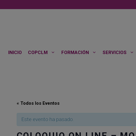
Saltar
al
contenido
INICIO
COPCLM
FORMACIÓN
SERVICIOS
« Todos los Eventos
Este evento ha pasado.
COLOQUIO ON LINE – MO