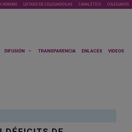
Y HORARIO
LISTADO DE COLEGIADOS/AS
CANAL ÉTICO
COLEGIADOS
DIFUSIÓN
TRANSPARENCIA
ENLACES
VIDEOS
 DÉFICITS DE