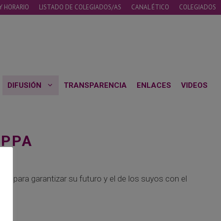
Y HORARIO
LISTADO DE COLEGIADOS/AS
CANAL ÉTICO
COLEGIADOS
DIFUSIÓN
TRANSPARENCIA
ENLACES
VIDEOS
 PPA
) para garantizar su futuro y el de los suyos con el