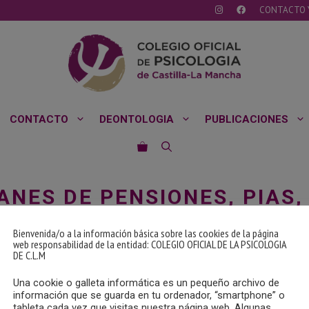
CONTACTO 
CONTACTO
DEONTOLOGIA
PUBLICACIONES
ANES DE PENSIONES, PIAS,
Mancha
Bienvenida/o a la información básica sobre las cookies de la página
web responsabilidad de la entidad: COLEGIO OFICIAL DE LA PSICOLOGIA
os de Ahorro e Inversión (Planes de Pensiones, PIAS, PPA, etc.
DE C.L.M
Una cookie o galleta informática es un pequeño archivo de
 de la Renta.
información que se guarda en tu ordenador, “smartphone” o
ing de INVERCO)
.
tableta cada vez que visitas nuestra página web. Algunas