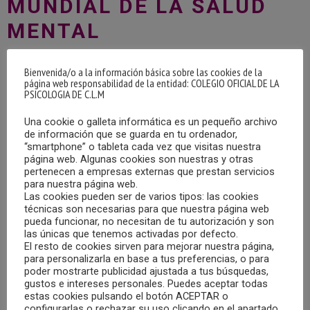
MUNDIAL DE LA SALUD
MENTAL
13/10/2021
por
Colegio Oficial de la Psicología de Castilla-
Bienvenida/o a la información básica sobre las cookies de la
La Mancha
página web responsabilidad de la entidad: COLEGIO OFICIAL DE LA
PSICOLOGIA DE C.L.M
Una cookie o galleta informática es un pequeño archivo
de información que se guarda en tu ordenador,
“smartphone” o tableta cada vez que visitas nuestra
página web. Algunas cookies son nuestras y otras
pertenecen a empresas externas que prestan servicios
para nuestra página web.
Las cookies pueden ser de varios tipos: las cookies
técnicas son necesarias para que nuestra página web
pueda funcionar, no necesitan de tu autorización y son
El pasado domingo 10 de octubre, con motivo de la
las únicas que tenemos activadas por defecto.
conmemoración del Día Mundial de la Salud Mental, Diario
El resto de cookies sirven para mejorar nuestra página,
para personalizarla en base a tus preferencias, o para
Sanitario publicaba un artículo de la Decana del Colegio
poder mostrarte publicidad ajustada a tus búsquedas,
Oficial de la Psicología de Castilla-La Mancha, María
gustos e intereses personales. Puedes aceptar todas
Dolores Gómez Castillo.
estas cookies pulsando el botón ACEPTAR o
configurarlas o rechazar su uso clicando en el apartado