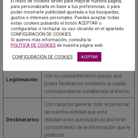
El resto de cookies sirven para mejorar nuestra página,
Sus datos serán usados para poder
para personalizarla en base a tus preferencias, o para
Finalidad
atender sus solicitudes y prestarle
poder mostrarte publicidad ajustada a tus búsquedas,
gustos e intereses personales. Puedes aceptar todas
nuestros servicios.
estas cookies pulsando el botón ACEPTAR o
configurarlas o rechazar su uso clicando en el apartado
Solo le enviaremos publicidad con su
CONFIGURACIÓN DE COOKIES.
autorización previa, que podrá
Si quieres más información, consulta la
Publicidad
POLÍTICA DE COOKIES
de nuestra página web.
facilitarnos mediante la casilla
correspondiente establecida al efecto.
CONFIGURACIÓN DE COOKIES
ACEPTAR
Únicamente trataremos sus datos
con su consentimiento previo, que
Legitimación
podrá facilitarnos mediante la casilla
correspondiente establecida al efecto.
Con carácter general, sólo el personal
de nuestra entidad que esté
Destinatarios
debidamente autorizado podrá tener
conocimiento de la información que le
pedimos.