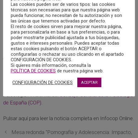
conducta alimentaria (TCA) centrado en un huerto
Las cookies pueden ser de varios tipos: las cookies
terapéutico.
técnicas son necesarias para que nuestra página web
pueda funcionar, no necesitan de tu autorización y son
las únicas que tenemos activadas por defecto.
Esta actividad se propone en base a diversos estudios,
El resto de cookies sirven para mejorar nuestra página,
para personalizarla en base a tus preferencias, o para
que han demostrado que los tratamientos psicológicos
poder mostrarte publicidad ajustada a tus búsquedas,
complementados con principios de la psicología ambiental
gustos e intereses personales. Puedes aceptar todas
logran mejores resultados, de ahí la proliferación de
estas cookies pulsando el botón ACEPTAR o
configurarlas o rechazar su uso clicando en el apartado
jardines y huertos en entornos hospitalarios como parte
CONFIGURACIÓN DE COOKIES.
de las intervenciones.
Si quieres más información, consulta la
POLÍTICA DE COOKIES
de nuestra página web.
La coordinadora de este programa es María Dolores
CONFIGURACIÓN DE COOKIES
ACEPTAR
Gómez Castillo, que coordina, además, el Grupo de
Psicología Ambiental del
Consejo General de la Psicología
de España (COP)
.
Pulsar aquí para leer la noticia completa en Infocop Online.
Mesa redonda “Pornografía y Adolescencia: Impacto,