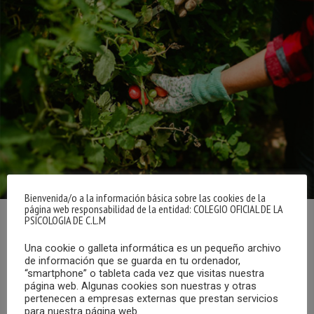
Bienvenida/o a la información básica sobre las cookies de la
página web responsabilidad de la entidad: COLEGIO OFICIAL DE LA
PSICOLOGIA DE C.L.M
Según podemos leer en Infocop Online, La
Unidad de
Una cookie o galleta informática es un pequeño archivo
Trastornos de la Conducta Alimentaria de la Gerencia de
de información que se guarda en tu ordenador,
Atención Integrada de Albacete
, dependiente del Servicio
“smartphone” o tableta cada vez que visitas nuestra
de Salud de Castilla-La Mancha, ha puesto en marcha un
página web. Algunas cookies son nuestras y otras
pertenecen a empresas externas que prestan servicios
programa para el tratamiento de los trastornos de
para nuestra página web.