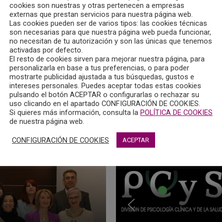
cookies son nuestras y otras pertenecen a empresas
externas que prestan servicios para nuestra página web.
Las cookies pueden ser de varios tipos: las cookies técnicas
son necesarias para que nuestra página web pueda funcionar,
no necesitan de tu autorización y son las únicas que tenemos
activadas por defecto.
El resto de cookies sirven para mejorar nuestra página, para
9, correspondiente a los meses de noviembre y diciembre de
personalizarla en base a tus preferencias, o para poder
mostrarte publicidad ajustada a tus búsquedas, gustos e
 XIII Encuesta sobre Uso de Drogas en Enseñanzas Secundaria
intereses personales. Puedes aceptar todas estas cookies
pulsando el botón ACEPTAR o configurarlas o rechazar su
uso clicando en el apartado CONFIGURACIÓN DE COOKIES.
Si quieres más información, consulta la
POLÍTICA DE COOKIES
de nuestra página web.
ipó en la San Silvestre albaceteña
ia de Atención Integrada de Alcázar de San Juan (Ciudad Real), por l
CONFIGURACIÓN DE COOKIES
ACEPTAR