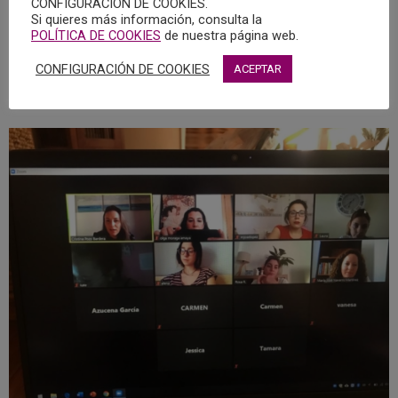
CONFIGURACIÓN DE COOKIES.
de más profesionales psicólogos formados en salud
Si quieres más información, consulta la
mental perinatal y más recursos para dar una mejor
POLÍTICA DE COOKIES
de nuestra página web.
respuesta a la mujer y al bebé, pues como dijo Bowly, “es
CONFIGURACIÓN DE COOKIES
ACEPTAR
en la infancia dónde aprendemos a amar”, y un desarrollo
adecuado, irá en beneficio de toda la sociedad.