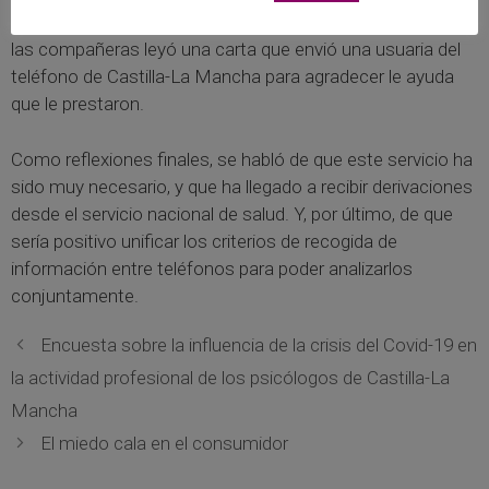
Fue especialmente emotivo el momento en el que una de
las compañeras leyó una carta que envió una usuaria del
teléfono de Castilla-La Mancha para agradecer le ayuda
que le prestaron.
Como reflexiones finales, se habló de que este servicio ha
sido muy necesario, y que ha llegado a recibir derivaciones
desde el servicio nacional de salud. Y, por último, de que
sería positivo unificar los criterios de recogida de
información entre teléfonos para poder analizarlos
conjuntamente.
Encuesta sobre la influencia de la crisis del Covid-19 en
la actividad profesional de los psicólogos de Castilla-La
Mancha
El miedo cala en el consumidor