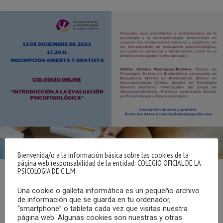
Bienvenida/o a la información básica sobre las cookies de la
página web responsabilidad de la entidad: COLEGIO OFICIAL DE LA
PSICOLOGIA DE C.L.M
Dentro de las actividades programadas en el Plan de
Una cookie o galleta informática es un pequeño archivo
Formación 2023-2024 del Colegio Oficial de la Psicología
de información que se guarda en tu ordenador,
de Castilla-La Mancha, el miércoles 13 de diciembre de
“smartphone” o tableta cada vez que visitas nuestra
página web. Algunas cookies son nuestras y otras
2023, a las 17:30 horas, tendrá lugar el Coloquio