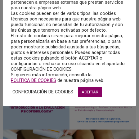
pertenecen a empresas externas que prestan servicios
denominado “Introducción a la Evaluación
para nuestra página web.
Psicofisiológica”.
Las cookies pueden ser de varios tipos: las cookies
técnicas son necesarias para que nuestra página web
pueda funcionar, no necesitan de tu autorización y son
Esta actividad es abierta y gratuita, y las inscripciones hay
las únicas que tenemos activadas por defecto.
El resto de cookies sirven para mejorar nuestra página,
que llevarlas a cabo a través de la dirección de correo
para personalizarla en base a tus preferencias, o para
electrónico
inscripciones@copclm.com
poder mostrarte publicidad ajustada a tus búsquedas,
gustos e intereses personales. Puedes aceptar todas
estas cookies pulsando el botón ACEPTAR o
configurarlas o rechazar su uso clicando en el apartado
CONFIGURACIÓN DE COOKIES.
Si quieres más información, consulta la
POLÍTICA DE COOKIES
de nuestra página web.
CONFIGURACIÓN DE COOKIES
ACEPTAR