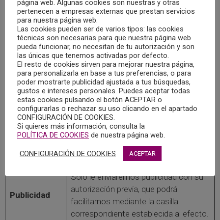
página web. Algunas cookies son nuestras y otras
pertenecen a empresas externas que prestan servicios
INFORMACIÓN BÁSICA SOBRE PROTECCIÓN DE
para nuestra página web.
DATOS
Las cookies pueden ser de varios tipos: las cookies
técnicas son necesarias para que nuestra página web
pueda funcionar, no necesitan de tu autorización y son
Responsable
las únicas que tenemos activadas por defecto.
COLEGIO OFICIAL DE LA PSICOLOGIA
El resto de cookies sirven para mejorar nuestra página,
del
DE C.L.M
para personalizarla en base a tus preferencias, o para
tratamiento
poder mostrarte publicidad ajustada a tus búsquedas,
gustos e intereses personales. Puedes aceptar todas
Dirección del
Calle Cruz Nº12, CP 02001, Albacete
estas cookies pulsando el botón ACEPTAR o
configurarlas o rechazar su uso clicando en el apartado
responsable
(Albacete)
CONFIGURACIÓN DE COOKIES.
Si quieres más información, consulta la
Sus datos serán usados para poder
POLÍTICA DE COOKIES
de nuestra página web.
Finalidad
atender sus solicitudes y prestarle
CONFIGURACIÓN DE COOKIES
ACEPTAR
nuestros servicios.
Solo le enviaremos publicidad con su
autorización previa, que podrá
Publicidad
facilitarnos mediante la casilla
correspondiente establecida al efecto.