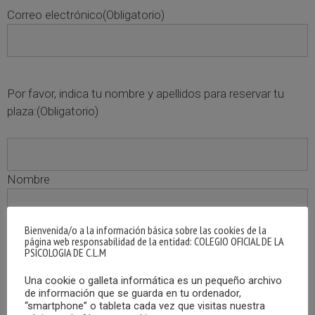
Correo electrónico
(Obligatorio)
Por favor, indica tu nombre y apellidos para reservar tu
plaza:
(Obligatorio)
Nombre
Bienvenida/o a la información básica sobre las cookies de la
Apellidos
página web responsabilidad de la entidad: COLEGIO OFICIAL DE LA
PSICOLOGIA DE C.L.M
Consentimiento
(Obligatorio)
Una cookie o galleta informática es un pequeño archivo
de información que se guarda en tu ordenador,
“smartphone” o tableta cada vez que visitas nuestra
Estoy de acuerdo con la política de privacidad.