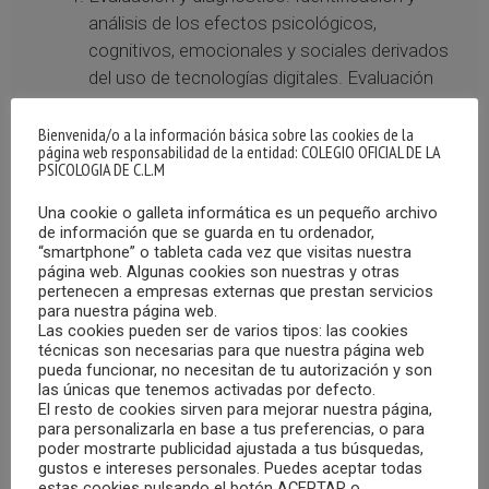
análisis de los efectos psicológicos,
cognitivos, emocionales y sociales derivados
del uso de tecnologías digitales. Evaluación
del impacto de la tecnología en la salud
psicológica, las relaciones interpersonales y el
Bienvenida/o a la información básica sobre las cookies de la
página web responsabilidad de la entidad: COLEGIO OFICIAL DE LA
desarrollo personal, así como la detección de
PSICOLOGIA DE C.L.M
posibles problemáticas asociadas
Una cookie o galleta informática es un pequeño archivo
(adicciones tecnológicas, ciberacoso, etc.).
de información que se guarda en tu ordenador,
Asesoramiento: Orientación a profesionales,
“smartphone” o tableta cada vez que visitas nuestra
familias, instituciones educativas y
página web. Algunas cookies son nuestras y otras
pertenecen a empresas externas que prestan servicios
organizaciones sobre el uso saludable y
para nuestra página web.
responsable de las tecnologías.
Las cookies pueden ser de varios tipos: las cookies
Asesoramiento en la adaptación de entornos
técnicas son necesarias para que nuestra página web
pueda funcionar, no necesitan de tu autorización y son
digitales seguros, accesibles y
las únicas que tenemos activadas por defecto.
psicológicamente sostenibles.
El resto de cookies sirven para mejorar nuestra página,
para personalizarla en base a tus preferencias, o para
Prevención: Diseño y aplicación de programas
poder mostrarte publicidad ajustada a tus búsquedas,
de prevención basados en la psicoeducación
gustos e intereses personales. Puedes aceptar todas
y acompañamiento en procesos de
estas cookies pulsando el botón ACEPTAR o