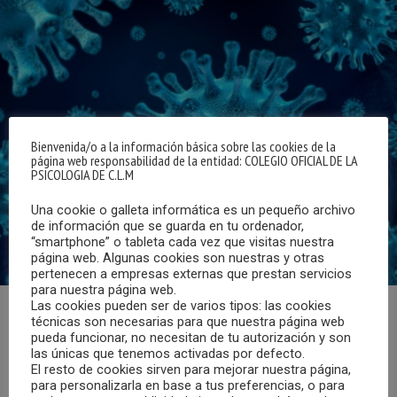
Bienvenida/o a la información básica sobre las cookies de la
página web responsabilidad de la entidad: COLEGIO OFICIAL DE LA
PSICOLOGIA DE C.L.M
Una cookie o galleta informática es un pequeño archivo
de información que se guarda en tu ordenador,
“smartphone” o tableta cada vez que visitas nuestra
página web. Algunas cookies son nuestras y otras
pertenecen a empresas externas que prestan servicios
para nuestra página web.
Las cookies pueden ser de varios tipos: las cookies
técnicas son necesarias para que nuestra página web
El pasado día 6 de marzo, y en relación con la propagación
pueda funcionar, no necesitan de tu autorización y son
del Coronavirus, el diario El País publicaba un reportaje en
las únicas que tenemos activadas por defecto.
el que se afirma que la ansiedad y el estrés pueden
El resto de cookies sirven para mejorar nuestra página,
para personalizarla en base a tus preferencias, o para
provocar desobediencia y degenerar en problemas