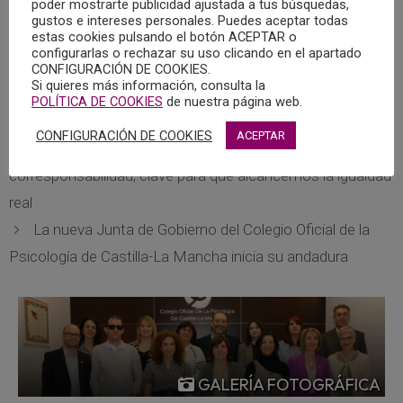
poder mostrarte publicidad ajustada a tus búsquedas,
mentales a largo plazo. Para contener el brote es
gustos e intereses personales. Puedes aceptar todas
estas cookies pulsando el botón ACEPTAR o
fundamental cuidar la psicología de las personas aisladas.
configurarlas o rechazar su uso clicando en el apartado
CONFIGURACIÓN DE COOKIES.
Pulsar aquí para leer el reportaje completo en el diario El
Si quieres más información, consulta la
POLÍTICA DE COOKIES
de nuestra página web.
País.
CONFIGURACIÓN DE COOKIES
ACEPTAR
8 de Marzo, Día Internacional de la Mujer. La
corresponsabilidad, clave para que alcancemos la igualdad
real
La nueva Junta de Gobierno del Colegio Oficial de la
Psicología de Castilla-La Mancha inicia su andadura
GALERÍA FOTOGRÁFICA