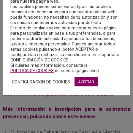
para nuestra página web.
la Psicología de Madrid, están organizando la Conferencia
Las cookies pueden ser de varios tipos: las cookies
Internacional “Los retos de la Psicología en un mundo en
técnicas son necesarias para que nuestra página web
pueda funcionar, no necesitan de tu autorización y son
guerra. ¿Puede haber paz sin salud mental?”, que impartirá
las únicas que tenemos activadas por defecto.
el Dr. Wilson López (Colombia), el próximo 17 de junio de
El resto de cookies sirven para mejorar nuestra página,
para personalizarla en base a tus preferencias, o para
2026, de 12:00 a 13:30 horas, en la sede del COP de Madrid
poder mostrarte publicidad ajustada a tus búsquedas,
(Área de Formación – Cuesta de San Vicente 4, 5ª planta).
gustos e intereses personales. Puedes aceptar todas
estas cookies pulsando el botón ACEPTAR o
configurarlas o rechazar su uso clicando en el apartado
La entrada es gratuita, previa inscripción, tanto para seguir
CONFIGURACIÓN DE COOKIES.
el evento mediante videoconferencia, como para acudir
Si quieres más información, consulta la
POLÍTICA DE COOKIES
de nuestra página web.
presencialmente.
CONFIGURACIÓN DE COOKIES
ACEPTAR
Más información e inscripciones para la
videoconferencia, pulsando sobre este enlace.
Más información e inscripción para la asistencia
presencial, pulsando sobre este enlace.
V Jornadas de Tabaquismo de Castilla‑La Mancha