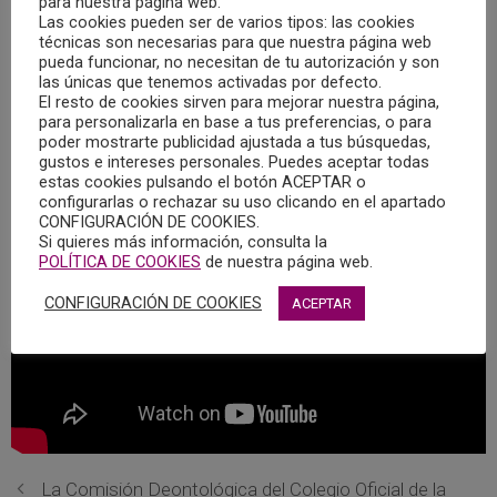
para nuestra página web.
en la emisora Imás TV de la provincia de Ciudad Real, y en
Las cookies pueden ser de varios tipos: las cookies
el que participaron la psicóloga Gema Martín de la Sierra,
técnicas son necesarias para que nuestra página web
Coordinadora del Grupo Trabajo de Mediación de Ciudad
pueda funcionar, no necesitan de tu autorización y son
las únicas que tenemos activadas por defecto.
Real, (perteneciente a la Comisión de Psicología Jurídica),
El resto de cookies sirven para mejorar nuestra página,
y el psicólogo Julio Labrador, en representación del
para personalizarla en base a tus preferencias, o para
poder mostrarte publicidad ajustada a tus búsquedas,
COPCLM.
gustos e intereses personales. Puedes aceptar todas
estas cookies pulsando el botón ACEPTAR o
configurarlas o rechazar su uso clicando en el apartado
CONFIGURACIÓN DE COOKIES.
Si quieres más información, consulta la
POLÍTICA DE COOKIES
de nuestra página web.
CONFIGURACIÓN DE COOKIES
ACEPTAR
La Comisión Deontológica del Colegio Oficial de la