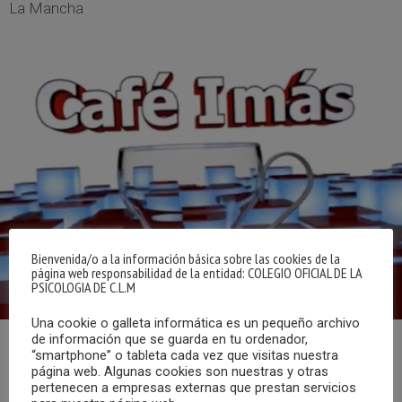
La Mancha
Bienvenida/o a la información básica sobre las cookies de la
página web responsabilidad de la entidad: COLEGIO OFICIAL DE LA
PSICOLOGIA DE C.L.M
Una cookie o galleta informática es un pequeño archivo
de información que se guarda en tu ordenador,
“smartphone” o tableta cada vez que visitas nuestra
Programa “Conflicto y Mediación”. Espacio emitido el 21
página web. Algunas cookies son nuestras y otras
de enero con motivo del Día Internaciónal de la Mediación
pertenecen a empresas externas que prestan servicios