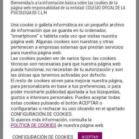
Bienvenida/o a la información básica sobre las cookies de la
página web responsabilidad de la entidad: COLEGIO OFICIAL DE LA
El acuerdo suscrito tiene por objeto establece un marco
PSICOLOGIA DE C.L.M
de colaboración entre el Colegio Oficial de la Psicología de
Castilla-La Mancha y la Universidad de Castilla-La Mancha,
Una cookie o galleta informática es un pequeño archivo
de información que se guarda en tu ordenador,
por el que ambas partes se comprometen al desarrollo del
“smartphone” o tableta cada vez que visitas nuestra
programa de prácticas externas curriculares y
página web. Algunas cookies son nuestras y otras
extracurriculares de los estudiantes del nuevo Grado en
pertenecen a empresas externas que prestan servicios
para nuestra página web.
Psicología por la UCLM
Las cookies pueden ser de varios tipos: las cookies
técnicas son necesarias para que nuestra página web
pueda funcionar, no necesitan de tu autorización y son
Dicho grado contará con una oferta de 50 plazas de nuevo
las únicas que tenemos activadas por defecto.
ingreso, incluido en su plan de estudios, una vez que esta
El resto de cookies sirven para mejorar nuestra página,
titulación haya concluido la tramitación para su
para personalizarla en base a tus preferencias, o para
poder mostrarte publicidad ajustada a tus búsquedas,
verificación y autorización, y su consiguiente inclusión en
gustos e intereses personales. Puedes aceptar todas
el Registro de Universidades, Centros y Títulos (RUCT) del
estas cookies pulsando el botón ACEPTAR o
Ministerio de Universidades.
configurarlas o rechazar su uso clicando en el apartado
CONFIGURACIÓN DE COOKIES.
Si quieres más información, consulta la
En el plan de estudios se incluye un programa de prácticas
POLÍTICA DE COOKIES
de nuestra página web.
externas, en unidades y servicios técnicos o
CONFIGURACIÓN DE COOKIES
ACEPTAR