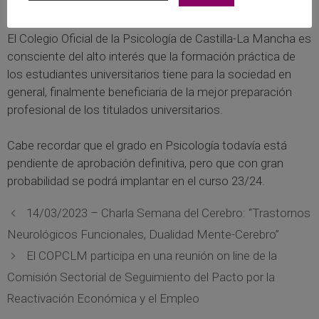
administrativos.
El Colegio Oficial de la Psicología de Castilla-La Mancha es
consciente del alto interés que la formación práctica de
los estudiantes universitarios tiene para la sociedad en
general, finalmente beneficiaria de la mejor preparación
profesional de los titulados universitarios.
Cabe recordar que el grado en Psicología todavía está
pendiente de aprobación definitiva, pero que con gran
probabilidad se podrá implantar en el curso 23/24.
14/03/2023 – Charla Semana del Cerebro: “Trastornos
Neurológicos Funcionales, Dualidad Mente-Cerebro”
El COPCLM participa en una reunión on line de la
Comisión Sectorial de Seguimiento del Pacto por la
Reactivación Económica y el Empleo