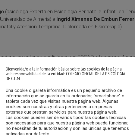
go
(psicóloga Experta en Psicología Perinatal e Infantil en Ten
 Universidad de Almería) e
Ingrid Ximenez De Embun Ferre
rinatal y Atención Temprana. Diplomada en Fisioterapia).
eder a las anteriores ediciones del FOCAD, ofrecemos 4 cursos
Bienvenida/o a la información básica sobre las cookies de la página
web responsabilidad de la entidad: COLEGIO OFICIAL DE LA PSICOLOGIA
DE C.L.M
l Cuéllar-Flores
(psicóloga Clínica. Servicio de Pediatría-Neon
o San Carlos) y
Dra. Purificación Sierra
(psicóloga. Facultad 
Una cookie o galleta informática es un pequeño archivo de
información que se guarda en tu ordenador, “smartphone” o
tableta cada vez que visitas nuestra página web. Algunas
énero: evaluación, intervención terapéutica y herramientas.
Ma
cookies son nuestras y otras pertenecen a empresas
externas que prestan servicios para nuestra página web.
Las cookies pueden ser de varios tipos: las cookies técnicas
son necesarias para que nuestra página web pueda funcionar,
logía, básicos en ética y deontología profesional.
Vicent Ber
no necesitan de tu autorización y son las únicas que tenemos
o 2000-2013. Representante del Consejo General de la Psicolog
activadas por defecto.