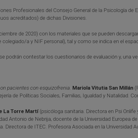
ones Profesionales del Consejo General de la Psicología de Es
guos acreditados) de dichas Divisiones.
ciembre de 2020) con los materiales que se pueden descargar e
 colegiado/a y NIF personal), tal y como se indica en el espa
se podrán contestar los cuestionarios de evaluación y, una vez
con pacientes con esquizofrenia
.
Mariola Vitutia San Millán
(P
ría de Políticas Sociales, Familias, Igualdad y Natalidad. C
e La Torre Martí
(psicóloga sanitaria. Directora en Psi Onlif
idad Antonio de Nebrija, docente de la Universidad Europea de
taria. Directora de ITEC. Profesora Asociada en la Universida