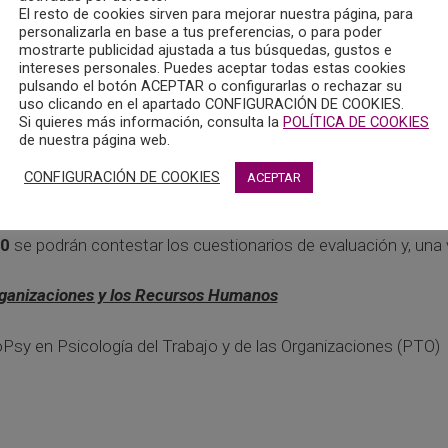
El resto de cookies sirven para mejorar nuestra página, para
personalizarla en base a tus preferencias, o para poder
. Óscar Vallina Fernández (Hospital Sierrallana-Tres Mares. Se
mostrarte publicidad ajustada a tus búsquedas, gustos e
litación Psicosocial Padre Menni. Santander. Cantabria) y Ser
intereses personales. Puedes aceptar todas estas cookies
pulsando el botón ACEPTAR o configurarlas o rechazar su
uso clicando en el apartado CONFIGURACIÓN DE COOKIES.
Si quieres más información, consulta la
POLÍTICA DE COOKIES
de nuestra página web.
r los cursos que a continuación se detallan, con acceso únic
CONFIGURACIÓN DE COOKIES
ACEPTAR
20
se podrán contestar los cuestionarios de evaluación y, una v
Organizaciones y los Recursos Humanos
oPsy en Psicología del Trabajo y de las Organizaciones (PTO)