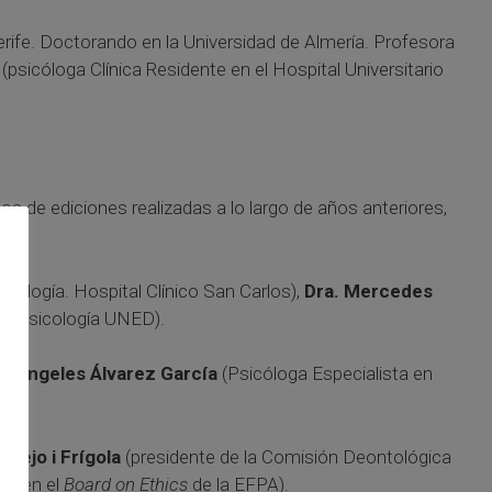
erife. Doctorando en la Universidad de Almería. Profesora
r
(psicóloga Clínica Residente en el Hospital Universitario
 de ediciones realizadas a lo largo de años anteriores,
atología. Hospital Clínico San Carlos),
Dra. Mercedes
de Psicología UNED).
riángeles Álvarez García
(Psicóloga Especialista en
mejo i Frígola
(presidente de la Comisión Deontológica
ía en el
Board on Ethics
de la EFPA).