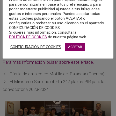
Grado y Postgrado, como a profesionales de la Medicina,
para personalizarla en base a tus preferencias, o para
poder mostrarte publicidad ajustada a tus búsquedas,
Enfermería, Psicología, Trabajo Social, Educación,
gustos e intereses personales. Puedes aceptar todas
Periodismo, y en general, a todos aquellos interesados en
estas cookies pulsando el botón ACEPTAR o
aumentar conocimiento sobre la comprensión y abordaje
configurarlas o rechazar su uso clicando en el apartado
CONFIGURACIÓN DE COOKIES.
de la conducta suicida.
Si quieres más información, consulta la
POLÍTICA DE COOKIES
de nuestra página web.
Precio 40 euros para externos y 20 euros para estudiantes
CONFIGURACIÓN DE COOKIES
ACEPTAR
de la UCLM.
Para más información, pulsar sobre este enlace.
Oferta de empleo en Motilla del Palancar (Cuenca)
El Ministerio Sanidad oferta 247 plazas PIR para la
convocatoria 2023-2024