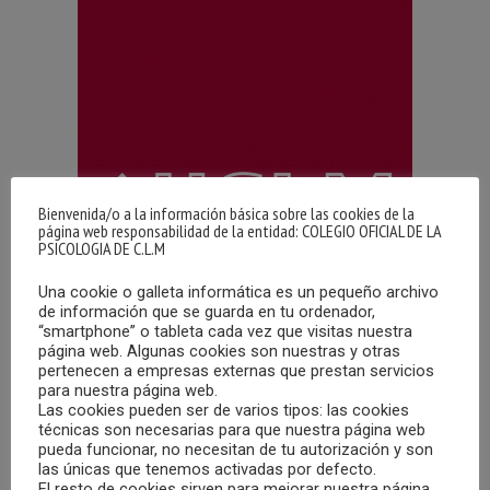
Bienvenida/o a la información básica sobre las cookies de la
página web responsabilidad de la entidad: COLEGIO OFICIAL DE LA
PSICOLOGIA DE C.L.M
Una cookie o galleta informática es un pequeño archivo
de información que se guarda en tu ordenador,
La Universidad de Castilla-La Mancha va a realizar en
“smartphone” o tableta cada vez que visitas nuestra
Toledo un curso de verano denominado “Prevención e
página web. Algunas cookies son nuestras y otras
intervención de la conducta suicida” de 1 crédito ECTS, los
pertenecen a empresas externas que prestan servicios
para nuestra página web.
días 20 y 21 de septiembre de 2023, en el Aula Magna
Las cookies pueden ser de varios tipos: las cookies
(Fábrica de Armas).
técnicas son necesarias para que nuestra página web
pueda funcionar, no necesitan de tu autorización y son
las únicas que tenemos activadas por defecto.
El curso va dirigido tanto a estudiantes universitarios de
El resto de cookies sirven para mejorar nuestra página,