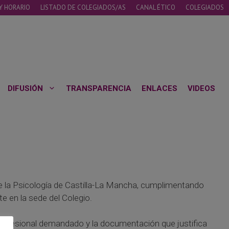
Y HORARIO
LISTADO DE COLEGIADOS/AS
CANAL ÉTICO
COLEGIADOS
DIFUSIÓN
TRANSPARENCIA
ENLACES
VIDEOS
 de la Psicología de Castilla-La Mancha, cumplimentando
e en la sede del Colegio.
profesional demandado y la documentación que justifica