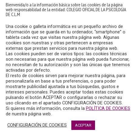
uncias anónimas.
Bienvenida/o a la información básica sobre las cookies de la página
web responsabilidad de la entidad: COLEGIO OFICIAL DE LA PSICOLOGIA
DE C.L.M
el sobreseimiento del procedimiento, si no aprecia indicios de
Una cookie o galleta informática es un pequeño archivo de
e la Comisión Deontológica estudie el caso y realice la propu
información que se guarda en tu ordenador, “smartphone” o
go Deontológico del Psicólogo. En este último caso, la Comisión
tableta cada vez que visitas nuestra página web. Algunas
ología de Castilla-La Mancha.
cookies son nuestras y otras pertenecen a empresas
externas que prestan servicios para nuestra página web.
Las cookies pueden ser de varios tipos: las cookies técnicas
Comisión Deontológica emitirá un informe propuesta a la Junt
son necesarias para que nuestra página web pueda funcionar,
no necesitan de tu autorización y son las únicas que tenemos
istencia de infracción o de responsabilidad en el demandado.
activadas por defecto.
El resto de cookies sirven para mejorar nuestra página, para
ivada, que será notificada al interesado para que éste formu
personalizarla en base a tus preferencias, o para poder
mostrarte publicidad ajustada a tus búsquedas, gustos e
intereses personales. Puedes aceptar todas estas cookies
do podrá interponer en el plazo de un mes Recurso de Alzada 
pulsando el botón ACEPTAR o configurarlas o rechazar su
uso clicando en el apartado CONFIGURACIÓN DE COOKIES.
o, la resolución será firme a todos los efectos, sin perjuicio,
Si quieres más información, consulta la
POLÍTICA DE COOKIES
la Psicología de España dictada en el recurso alzada, se podrá
de nuestra página web.
CONFIGURACIÓN DE COOKIES
ACEPTAR
tar y enviar