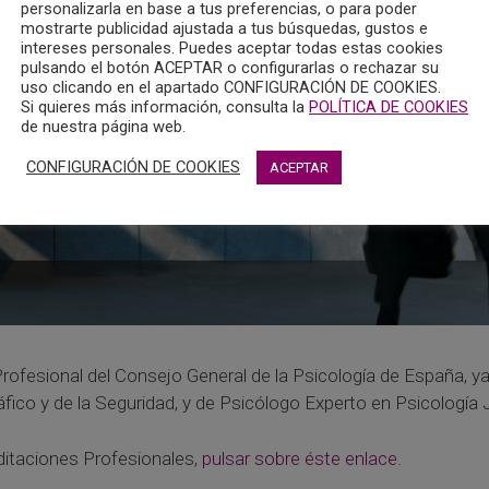
personalizarla en base a tus preferencias, o para poder
mostrarte publicidad ajustada a tus búsquedas, gustos e
intereses personales. Puedes aceptar todas estas cookies
pulsando el botón ACEPTAR o configurarlas o rechazar su
uso clicando en el apartado CONFIGURACIÓN DE COOKIES.
Si quieres más información, consulta la
POLÍTICA DE COOKIES
de nuestra página web.
CONFIGURACIÓN DE COOKIES
ACEPTAR
ofesional del Consejo General de la Psicología de España, ya
fico y de la Seguridad, y de Psicólogo Experto en Psicología 
ditaciones Profesionales,
pulsar sobre éste enlace.