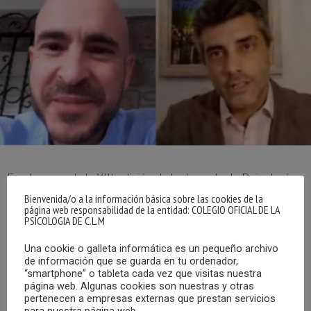
En el marco de la XIII edición de la Jornada de Psicología y
Sociedad el Colegio Oficial de la Psicología de Castilla-La
Bienvenida/o a la información básica sobre las cookies de la
página web responsabilidad de la entidad: COLEGIO OFICIAL DE LA
Mancha quiso otorgar una distinción a dos medios de
PSICOLOGIA DE C.L.M
comunicación.
Una cookie o galleta informática es un pequeño archivo
de información que se guarda en tu ordenador,
En concreto, los galardonados fueron el programa de
“smartphone” o tableta cada vez que visitas nuestra
Castilla-La Mancha Media “Paseo por tu mente”, y el
página web. Algunas cookies son nuestras y otras
pertenecen a empresas externas que prestan servicios
Grupo de Comunicación Promecal, concretamente a las