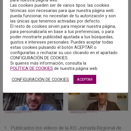
para nuestra página web.
cabeceras de La Tribuna de Albacete, Ciudad Real, Cuenca,
Las cookies pueden ser de varios tipos: las cookies
Guadalajara, Talavera de La Reina y Toledo, por su
técnicas son necesarias para que nuestra página web
pueda funcionar, no necesitan de tu autorización y son
contribución y colaboración en la promoción de la labor
las únicas que tenemos activadas por defecto.
que realiza el colectivo de profesionales de la Psicología,
El resto de cookies sirven para mejorar nuestra página,
así como en el fomento de la salud psicológica de la
para personalizarla en base a tus preferencias, o para
poder mostrarte publicidad ajustada a tus búsquedas,
población.
gustos e intereses personales. Puedes aceptar todas
estas cookies pulsando el botón ACEPTAR o
configurarlas o rechazar su uso clicando en el apartado
Recibieron la distinción Óscar Aranda, director y
CONFIGURACIÓN DE COOKIES.
presentador del programa “Paseo por tu mente”, y Javier
Si quieres más información, consulta la
Bazaga, Director Regional de La Tribuna.
POLÍTICA DE COOKIES
de nuestra página web.
CONFIGURACIÓN DE COOKIES
ACEPTAR
Publicados los vídeos de la XIII Jornada Regional de