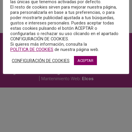
las únicas que tenemos activadas por defecto.
El resto de cookies sirven para mejorar nuestra página,
para personalizarla en base a tus preferencias, o para
poder mostrarte publicidad ajustada a tus búsquedas,
gustos e intereses personales. Puedes aceptar todas
estas cookies pulsando el botón ACEPTAR o
configurarlas o rechazar su uso clicando en el apartado
CONFIGURACIÓN DE COOKIES.
Política de privacidad
Si quieres más información, consulta la
POLÍTICA DE COOKIES
de nuestra página web.
Compromiso con la protección de datos personales
CONFIGURACIÓN DE COOKIES
ACEPTAR
Politica Seguridad de la Información
Colegio Oficial de Psicología de Castilla-La Mancha © 2026
| Mantenimiento Web:
Elcos